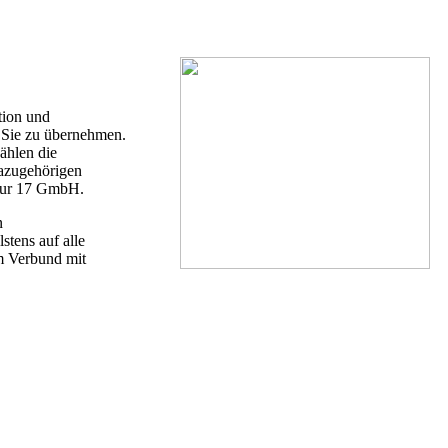
tion und
r Sie zu übernehmen.
ählen die
dazugehörigen
ntur 17 GmbH.
n
stens auf alle
m Verbund mit